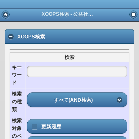
XOOPS検索 - 公益社団法人 愛知県宅地建物取引業協会 東三河支部
XOOPS検索
検索
キー
ワー
ド
検索
すべて(AND検索)
の種
類
検索
更新履歴
対象
のペ