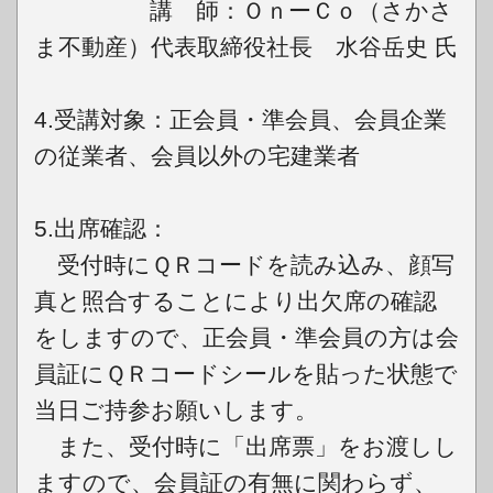
講 師：ＯｎーＣｏ（さかさ
ま不動産）代表取締役社長 水谷岳史 氏
4.受講対象：正会員・準会員、会員企業
の従業者、会員以外の宅建業者
5.出席確認：
受付時にＱＲコードを読み込み、顔写
真と照合することにより出欠席の確認
をしますので、正会員・準会員の方は会
員証にＱＲコードシールを貼った状態で
当日ご持参お願いします。
また、受付時に「出席票」をお渡しし
ますので、会員証の有無に関わらず、