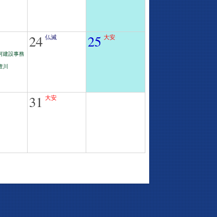
24
25
仏滅
大安
河建設事務
豊川
31
大安