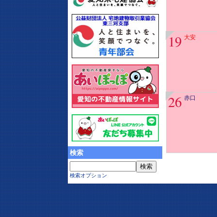
19
大安
26
赤口
検索
検索オプション