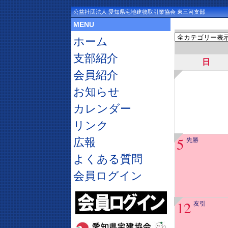
公益社団法人 愛知県宅地建物取引業協会 東三河支部
MENU
ホーム
支部紹介
日
会員紹介
お知らせ
カレンダー
リンク
5
広報
先勝
よくある質問
会員ログイン
12
友引