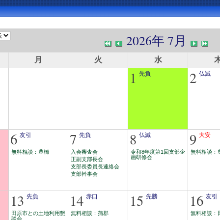
2026年 7月
月
火
水
1
2
先負
仏滅
6
7
8
9
友引
先負
仏滅
大安
無料相談：豊橋
入会審査会
令和8年度第1回支部企
無料相談：
画研修会
正副支部長会
支部長委員長連絡会
支部幹事会
13
14
15
16
先負
赤口
先勝
友引
田原市との土地利用懇
無料相談：蒲郡
無料相談：
談会