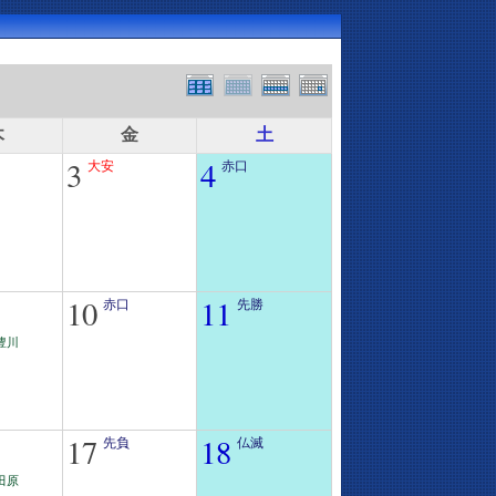
木
金
土
3
4
大安
赤口
10
11
赤口
先勝
豊川
17
18
先負
仏滅
田原