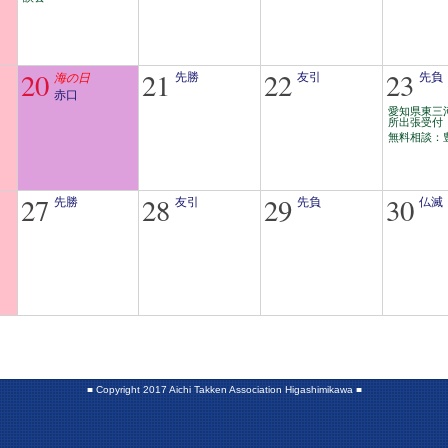
20
21
22
23
海の日
先勝
友引
先負
赤口
愛知県東三
所出張受付
無料相談：
27
28
29
30
先勝
友引
先負
仏滅
■
Copyright 2017 Aichi Takken Association Higashimikawa
■