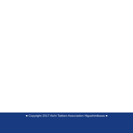
■
Copyright 2017 Aichi Takken Association Higashimikawa
■