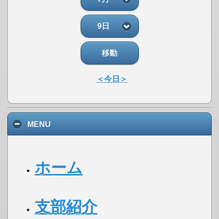
9日
移動
＜今日＞
MENU
ホーム
支部紹介