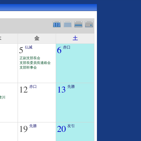
木
金
土
5
6
仏滅
赤口
正副支部長会
支部長委員長連絡会
支部幹事会
12
13
赤口
先勝
豊川
19
20
先勝
友引