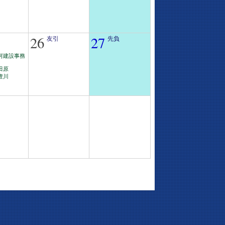
26
27
友引
先負
河建設事務
田原
豊川