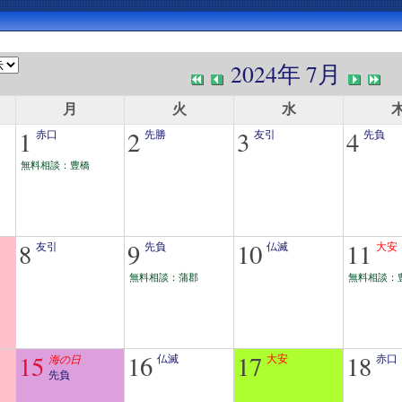
2024年 7月
月
火
水
1
2
3
4
赤口
先勝
友引
先負
無料相談：豊橋
8
9
10
11
友引
先負
仏滅
大安
無料相談：蒲郡
無料相談：
15
16
17
18
海の日
仏滅
大安
赤口
先負