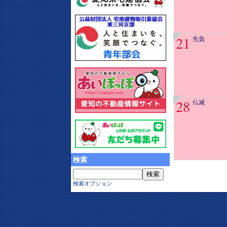
21
先負
28
仏滅
検索
検索オプション