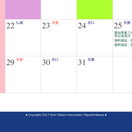
22
23
24
25
仏滅
大安
赤口
先勝
愛知県東三
所出張受付
無料相談：
無料相談：
29
30
31
大安
赤口
先勝
■
Copyright 2017 Aichi Takken Association Higashimikawa
■