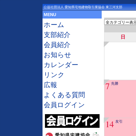
公益社団法人 愛知県宅地建物取引業協会 東三河支部
MENU
ホーム
支部紹介
日
会員紹介
お知らせ
カレンダー
リンク
7
広報
先勝
よくある質問
会員ログイン
14
友引