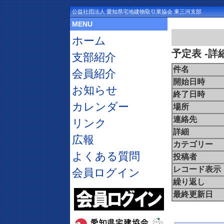
公益社団法人 愛知県宅地建物取引業協会 東三河支部
MENU
ホーム
予定表
-詳
支部紹介
件名
会員紹介
開始日時
お知らせ
終了日時
カレンダー
場所
連絡先
リンク
詳細
広報
カテゴリー
よくある質問
投稿者
レコード表示
会員ログイン
繰り返し
最終更新日