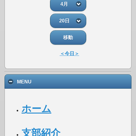
4月
20日
移動
＜今日＞
MENU
ホーム
支部紹介