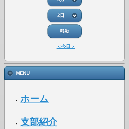
2日
移動
＜今日＞
MENU
ホーム
支部紹介